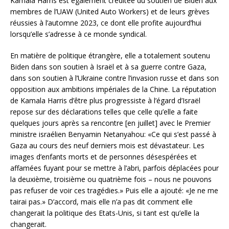
Kamala Harris est également créditée du soutien de Biden aux
membres de l’UAW (United Auto Workers) et de leurs grèves
réussies à l’automne 2023, ce dont elle profite aujourd’hui
lorsqu’elle s’adresse à ce monde syndical.
En matière de politique étrangère, elle a totalement soutenu
Biden dans son soutien à Israël et à sa guerre contre Gaza,
dans son soutien à l’Ukraine contre l’invasion russe et dans son
opposition aux ambitions impériales de la Chine. La réputation
de Kamala Harris d’être plus progressiste à l’égard d’Israël
repose sur des déclarations telles que celle qu’elle a faite
quelques jours après sa rencontre [en juillet] avec le Premier
ministre israélien Benyamin Netanyahou: «Ce qui s’est passé à
Gaza au cours des neuf derniers mois est dévastateur. Les
images d’enfants morts et de personnes désespérées et
affamées fuyant pour se mettre à l’abri, parfois déplacées pour
la deuxième, troisième ou quatrième fois – nous ne pouvons
pas refuser de voir ces tragédies.» Puis elle a ajouté: «Je ne me
tairai pas.» D’accord, mais elle n’a pas dit comment elle
changerait la politique des Etats-Unis, si tant est qu’elle la
changerait.