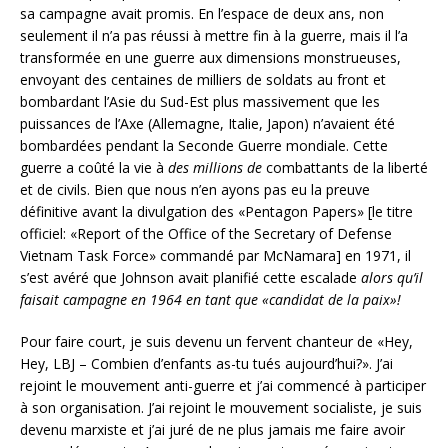
sa campagne avait promis. En l’espace de deux ans, non
seulement il n’a pas réussi à mettre fin à la guerre, mais il l’a
transformée en une guerre aux dimensions monstrueuses,
envoyant des centaines de milliers de soldats au front et
bombardant l’Asie du Sud-Est plus massivement que les
puissances de l’Axe (Allemagne, Italie, Japon) n’avaient été
bombardées pendant la Seconde Guerre mondiale. Cette
guerre a coûté la vie à
des millions de
combattants de la liberté
et de civils. Bien que nous n’en ayons pas eu la preuve
définitive avant la divulgation des «Pentagon Papers» [le titre
officiel: «Report of the Office of the Secretary of Defense
Vietnam Task Force» commandé par McNamara] en 1971, il
s’est avéré que Johnson avait planifié cette escalade
alors qu’il
faisait campagne en 1964 en tant que «candidat de la paix»!
Pour faire court, je suis devenu un fervent chanteur de «Hey,
Hey, LBJ – Combien d’enfants as-tu tués aujourd’hui?». J’ai
rejoint le mouvement anti-guerre et j’ai commencé à participer
à son organisation. J’ai rejoint le mouvement socialiste, je suis
devenu marxiste et j’ai juré de ne plus jamais me faire avoir