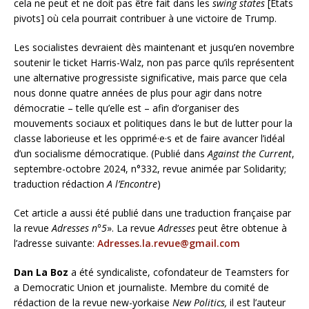
cela ne peut et ne doit pas être fait dans les
swing states
[Etats
pivots] où cela pourrait contribuer à une victoire de Trump.
Les socialistes devraient dès maintenant et jusqu’en novembre
soutenir le ticket Harris-Walz, non pas parce qu’ils représentent
une alternative progressiste significative, mais parce que cela
nous donne quatre années de plus pour agir dans notre
démocratie – telle qu’elle est – afin d’organiser des
mouvements sociaux et politiques dans le but de lutter pour la
classe laborieuse et les opprimé·e·s et de faire avancer l’idéal
d’un socialisme démocratique. (Publié dans
Against the Current
,
septembre-octobre 2024, n°332, revue animée par Solidarity;
traduction rédaction
A l’Encontre
)
Cet article a aussi été publié dans une traduction française par
la revue
Adresses n°5
». La revue
Adresses
peut être obtenue à
l’adresse suivante:
Adresses.la.revue@gmail.com
Dan La Boz
a été syndicaliste, cofondateur de Teamsters for
a Democratic Union et journaliste. Membre du comité de
rédaction de la revue new-yorkaise
New Politics,
il est l’auteur