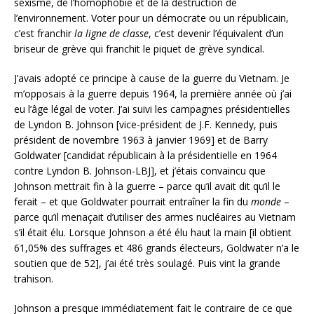
sexisme, de l’homophobie et de la destruction de
l’environnement. Voter pour un démocrate ou un républicain,
c’est franchir
la ligne de classe
, c’est devenir l’équivalent d’un
briseur de grève qui franchit le piquet de grève syndical.
J’avais adopté ce principe à cause de la guerre du Vietnam. Je
m’opposais à la guerre depuis 1964, la première année où j’ai
eu l’âge légal de voter. J’ai suivi les campagnes présidentielles
de Lyndon B. Johnson [vice-président de J.F. Kennedy, puis
président de novembre 1963 à janvier 1969] et de Barry
Goldwater [candidat républicain à la présidentielle en 1964
contre Lyndon B. Johnson-LBJ], et j’étais convaincu que
Johnson mettrait fin à la guerre – parce qu’il avait dit qu’il le
ferait – et que Goldwater pourrait entraîner la fin du
monde
–
parce qu’il menaçait d’utiliser des armes nucléaires au Vietnam
s’il était élu. Lorsque Johnson a été élu haut la main [il obtient
61,05% des suffrages et 486 grands électeurs, Goldwater n’a le
soutien que de 52], j’ai été très soulagé. Puis vint la grande
trahison.
Johnson a presque immédiatement fait le contraire de ce que