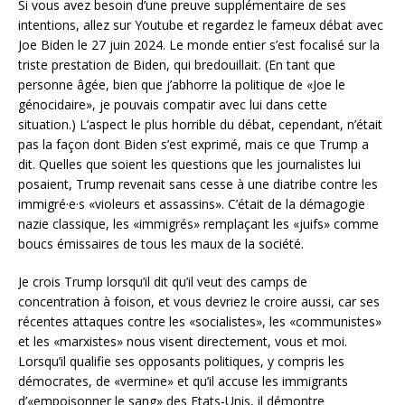
Si vous avez besoin d’une preuve supplémentaire de ses
intentions, allez sur Youtube et regardez le fameux débat avec
Joe Biden le 27 juin 2024. Le monde entier s’est focalisé sur la
triste prestation de Biden, qui bredouillait. (En tant que
personne âgée, bien que j’abhorre la politique de «Joe le
génocidaire», je pouvais compatir avec lui dans cette
situation.) L’aspect le plus horrible du débat, cependant, n’était
pas la façon dont Biden s’est exprimé, mais ce que Trump a
dit. Quelles que soient les questions que les journalistes lui
posaient, Trump revenait sans cesse à une diatribe contre les
immigré·e·s «violeurs et assassins». C’était de la démagogie
nazie classique, les «immigrés» remplaçant les «juifs» comme
boucs émissaires de tous les maux de la société.
Je crois Trump lorsqu’il dit qu’il veut des camps de
concentration à foison, et vous devriez le croire aussi, car ses
récentes attaques contre les «socialistes», les «communistes»
et les «marxistes» nous visent directement, vous et moi.
Lorsqu’il qualifie ses opposants politiques, y compris les
démocrates, de «vermine» et qu’il accuse les immigrants
d’«empoisonner le sang» des Etats-Unis, il démontre