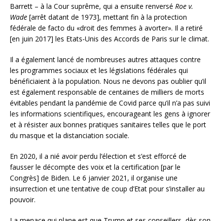
Barrett – à la Cour suprême, qui a ensuite renversé
Roe v.
Wade
[arrêt datant de 1973], mettant fin à la protection
fédérale de facto du «droit des femmes à avorter». Il a retiré
[en juin 2017] les Etats-Unis des Accords de Paris sur le climat.
Il a également lancé de nombreuses autres attaques contre
les programmes sociaux et les législations fédérales qui
bénéficiaient à la population. Nous ne devons pas oublier qu’il
est également responsable de centaines de milliers de morts
évitables pendant la pandémie de Covid parce qu’il n’a pas suivi
les informations scientifiques, encourageant les gens à ignorer
et à résister aux bonnes pratiques sanitaires telles que le port
du masque et la distanciation sociale.
En 2020, il a nié avoir perdu l’élection et s’est efforcé de
fausser le décompte des voix et la certification [par le
Congrès] de Biden. Le 6 janvier 2021, il organise une
insurrection et une tentative de coup d’Etat pour s’installer au
pouvoir.
La menace qui plane est que Trump et ses conseillers, dès son