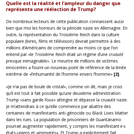
Quelle est la réalité et l’ampleur du danger que
représente une réélection de Trump?
De nombreux lecteurs de cette publication connaissent aussi
bien que moi les horreurs de la période nazie en Allemagne. En
outre, la représentation du Troisième Reich dans la culture
populaire (livres, films et télévision) devrait permettre à des
millions d’Américains de comprendre au moins ce que l’on
entend par «le Troisième Reich était un régime d’une
cruauté
presque inimaginable»
.
Le meurtre de millions de victimes
innocentes a fourni un nouveau point de référence de la limite
extrême de «l’inhumanité de l’homme envers l’homme»
[2]
.
«Je n’ai pas de boule de cristal», comme on dit, mais je crois
qu’il est tout à fait possible qu’une deuxième administration
Trump «sans garde-fous» atteigne et dépasse la cruauté nazie.
Je m’attendrais à ce qu’elle commence par abattre des
centaines de manifestants anti-génocide ou Black Lives Matter
dans les rues. La population de prisonniers de Guantánamo
pourrait augmenter rapidement, y compris les manifestant·e·s
états-uniens et «immigrés». Et Trump a explicitement fait