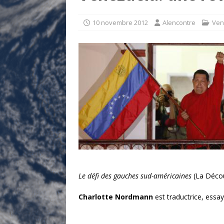
[ 17 juillet 2026 ]
«Le discours de T
goût… et une menace»
ETATS-U
10 novembre 2012
Alencontre
Ven
[ 17 juillet 2026 ]
Iran. Le retour de
[ 14 juin 2020 ]
Brésil. Les vies noi
* LA UNE
Le défi des gauches sud-américaines
(La Découv
Charlotte Nordmann
est traductrice, essay