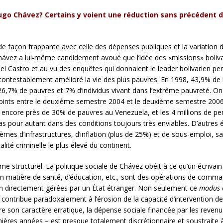
Hugo Chávez? Certains y voient une réduction sans précédent d
e façon frappante avec celle des dépenses publiques et la variation d
. Chávez a lui-même candidement avoué que l’idée des «missions» boliv
 Fidel Castro et au vu des enquêtes qui donnaient le leader bolivarien 
contestablement amélioré la vie des plus pauvres. En 1998, 43,9% de 
,7% de pauvres et 7% d’individus vivant dans l’extrême pauvreté. On
 points entre le deuxième semestre 2004 et le deuxième semestre 2006
y a encore près de 30% de pauvres au Venezuela, et les 4 millions de p
s pour autant dans des conditions toujours très enviables. D’autres é
es d’infrastructures, d’inflation (plus de 25%) et de sous-emploi, sans
ité criminelle le plus élevé du continent.
lème structurel. La politique sociale de Chávez obéit à ce qu’un écriv
en matière de santé, d’éducation, etc., sont des opérations de comman
bien directement gérées par un État étranger. Non seulement ce
modus 
 il contribue paradoxalement à l’érosion de la capacité d’intervention d
son caractère erratique, la dépense sociale financée par les revenus 
nières années – est presque totalement discrétionnaire et soustraite 