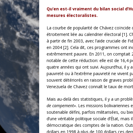
Qu’en est-il vraiment du bilan social d’
mesures électoralistes.
La courbe de popularité de Chávez coïncide d
étroitement liée au calendrier électoral [1]
à partir de fin 2003, avec l’aide cruciale de
en 2004 [2]. Cela dit, ces programmes ont in
extrêmement pauvre. En 2011, on comptait 26
notable de cette réduction: elle est de 16,4
quatre années qui ont suivi. Aujourd’hui, il 
pauvreté ou à l’extrême pauvreté ne vivent pa
souvent détériorés en raison de graves problèm
Venezuela de Chavez connaît le taux de mortal
Mais au-delà des statistiques, il y a un prob
de campement»
. Les missions bolivariennes 
soutenable défini, parfois militarisées, ou 
d’une véritable politique sociale d’État, mais
démocratique des comptes de la nation. Outre 
dollars en 1998 à plus de 100 dollars ces der