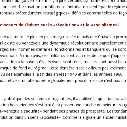
hisants du gouvernement. Il y a pire: certains syndicalistes sont tradu
», un chef d’accusation parfaitement fantaisiste inventé par le régime 
ntreprises prétendument «stratégiques», définies comme telles de façon
 discours de Chávez sur la «révolution» et le «socialisme»?
radoxalement de plus en plus marginalisée depuis que Chávez a promul
’il existe au Venezuela une dynamique révolutionnaire partiellement co
urgeoisie»: hommes d’affaires, fonctionnaires et banquiers qui se son
révolution». À mon avis, ces militants sont victimes de ce que j’appell
isation à la base qu’ils décrivent sont réels, mais ils sont aussi bien 
mique de fond du régime. Cette dernière n’est d’ailleurs pas vraiment 
jà vu des exemples à la fin des années 1940 et dans les années 1960. 
égion, et c’est un phénomène globalement positif, mais ce n’est pas 
t
symbolique des secteurs marginalisés, il a politisé la question socia
lution bolivarienne» s’est limitée à passer une couche de peinture roug
e du «Venezuela saoudite» pendant ses phases de prospérité. Les tenda
ution dans un sens «socialiste». Comme le signale un ancien ministr