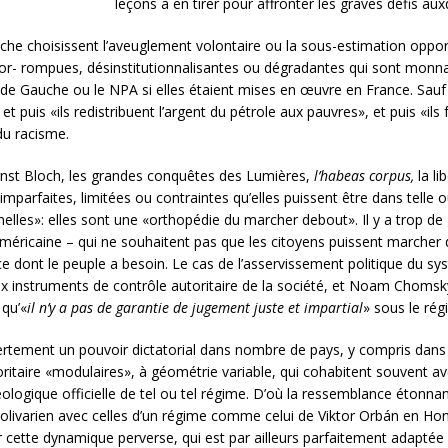
leçons à en tirer pour affronter les graves défis a
uche choisissent l’aveuglement volontaire ou la sous-estimation oppor
, cor- rompues, désinstitutionnalisantes ou dégradantes qui sont mon
ti de Gauche ou le NPA si elles étaient mises en œuvre en France. Sau
 et puis «ils redistribuent l’argent du pétrole aux pauvres», et puis «il
du racisme.
rnst Bloch, les grandes conquêtes des Lumières,
l’habeas corpus,
la l
 imparfaites, limitées ou contraintes qu’elles puissent être dans telle
elles»: elles sont une «orthopédie du marcher debout». Il y a trop de
éricaine – qui ne souhaitent pas que les citoyens puissent marcher d
e dont le peuple a besoin. Le cas de l’asservissement politique du sy
aux instruments de contrôle autoritaire de la société, et Noam Chomsk
qu’«
il n’y a pas de garantie de jugement juste et impartial
» sous le rég
ouvertement un pouvoir dictatorial dans nombre de pays, y compris dan
itaire «modulaires», à géométrie variable, qui cohabitent souvent av
ologique officielle de tel ou tel régime. D’où la ressemblance étonna
bolivarien avec celles d’un régime comme celui de Viktor Orbán en Ho
r cette dynamique perverse, qui est par ailleurs parfaitement adaptée