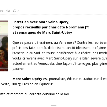
rump sur la “fraude électorale” était une blague de mauvais
NIS
ezuela
2
 l’option militaire
ETATS-UNIS
Entretien avec Marc Saint-Upery,
res comptent: l’urgence de la démilitarisation de la Police militaire
propos recueillis par Charlotte Nordmann [*]
et remarques de Marc Saint-Upéry
Que se passe-t-il vraiment au Venezuela? Contre les représen
précis des faits, tantôt diabolisent tantôt idéalisent le régi
l’Amérique du Sud, en toute indifférence à la réalité, des m
voulu ici revenir avec Marc Saint-Upéry sur le bilan sévère qu’il 
actuellement au Venezuela. Une façon d’interroger, plus gén
gauche.
Marc Saint-Upéry
est journaliste, éditeur et traducteur; il
erte, 2007); il réside en Équateur.
iste et membre du collectif éditorial de la RdL.
____