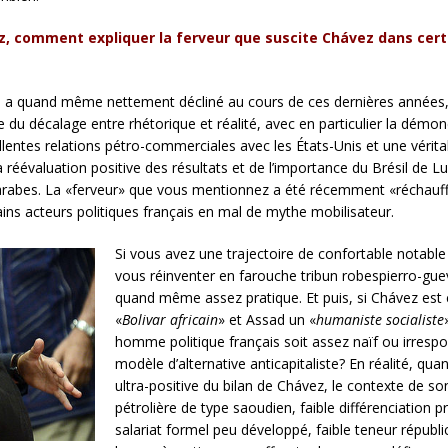
ivez, comment expliquer la ferveur que suscite Chávez dans ce
en a quand même nettement décliné au cours de ces dernières années, 
du décalage entre rhétorique et réalité, avec en particulier la démon
cellentes relations pétro-commerciales avec les États-Unis et une vérit
a réévaluation positive des résultats et de l’importance du Brésil de L
rabes. La «ferveur» que vous mentionnez a été récemment «réchauffée
ins acteurs politiques français en mal de mythe mobilisateur.
Si vous avez une trajectoire de confortable notabl
vous réinventer en farouche tribun robespierro-gueva
quand même assez pratique. Et puis, si Chávez est 
«
Bolivar africain
» et Assad un «
humaniste socialiste
homme politique français soit assez naïf ou irresp
modèle d’alternative anticapitaliste? En réalité, q
ultra-positive du bilan de Chávez, le contexte de so
pétrolière de type saoudien, faible différenciation pr
salariat formel peu développé, faible teneur républic