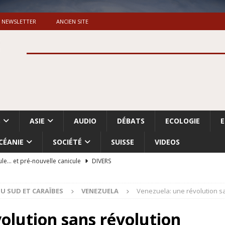
NEWSLETTER
ANCIEN SITE
S
ASIE
AUDIO
DÉBATS
ECOLOGIE
CÉANIE
SOCIÉTÉ
SUISSE
VIDEOS
ule… et pré-nouvelle canicule
DIVERS
Dossier. «Le message de Makerfield» (1)
GRANDE-BRETAGNE
U SUD ET CARAÏBES
VENEZUELA
Venezuela: une révolution s
 «Accentuation du nettoyage ethnique en Cisjordanie et à Gaza
ISRAËL
olution sans révolution