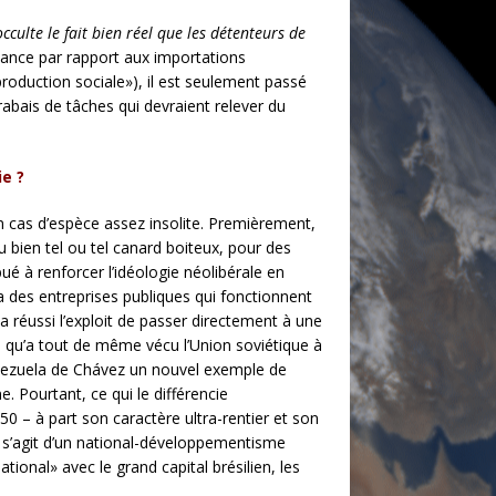
occulte le fait bien réel que les détenteurs de
ndance par rapport aux importations
roduction sociale»), il est seulement passé
rabais de tâches qui devraient relever du
ie ?
n cas d’espèce assez insolite. Premièrement,
u bien tel ou tel canard boiteux, pour des
ué à renforcer l’idéologie néolibérale en
a des entreprises publiques qui fonctionnent
 a réussi l’exploit de passer directement à une
e qu’a tout de même vécu l’Union soviétique à
Venezuela de Chávez un nouvel exemple de
 Pourtant, ce qui le différencie
0 – à part son caractère ultra-rentier et son
il s’agit d’un national-développementisme
ional» avec le grand capital brésilien, les