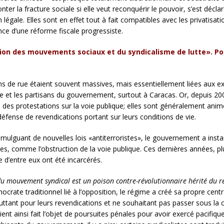
ffronter la fracture sociale si elle veut reconquérir le pouvoir, s’est dé
égale. Elles sont en effet tout à fait compatibles avec les privatisati
nce d’une réforme fiscale progressiste.
ation des mouvements sociaux et du syndicalisme de lutte». Po
s de rue étaient souvent massives, mais essentiellement liées aux exp
te et les partisans du gouvernement, surtout à Caracas. Or, depuis 
on des protestations sur la voie publique; elles sont généralement ani
éfense de revendications portant sur leurs conditions de vie.
romulguant de nouvelles lois «antiterroristes», le gouvernement a inst
, comme l’obstruction de la voie publique. Ces dernières années, plus
e d’entre eux ont été incarcérés.
u mouvement syndical est un poison contre-révolutionnaire hérité du r
mocrate traditionnel lié à l’opposition, le régime a créé sa propre cent
uttant pour leurs revendications et ne souhaitant pas passer sous la c
ient ainsi fait l’objet de poursuites pénales pour avoir exercé pacifiq