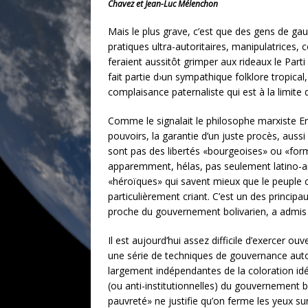
Chavez et Jean-Luc Mélenchon
Mais le plus grave, c’est que des gens de ga
pratiques ultra-autoritaires, manipulatrices
feraient aussitôt grimper aux rideaux le Par
fait partie d›un sympathique folklore tropical,
complaisance paternaliste qui est à la limite 
Comme le signalait le philosophe marxiste E
pouvoirs, la garantie d’un juste procès, aussi
sont pas des libertés «bourgeoises» ou «form
apparemment, hélas, pas seulement latino-am
«héroïques» qui savent mieux que le peuple c
particulièrement criant. C’est un des princip
proche du gouvernement bolivarien, a admis 
Il est aujourd’hui assez difficile d’exercer 
une série de techniques de gouvernance autor
largement indépendantes de la coloration idé
(ou anti-institutionnelles) du gouvernement 
pauvreté» ne justifie qu’on ferme les yeux su