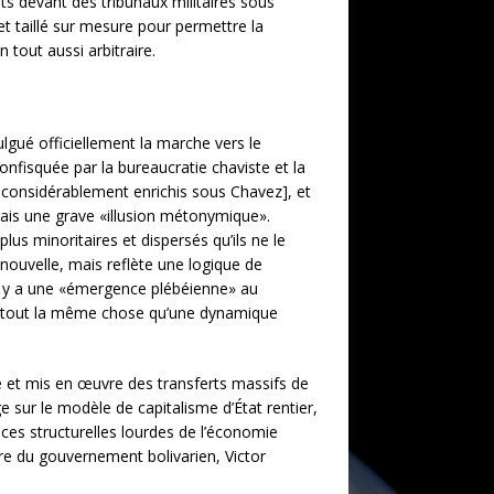
its devant des tribunaux militaires sous
et taillé sur mesure pour permettre la
 tout aussi arbitraire.
gué officiellement la marche vers le
nfisquée par la bureaucratie chaviste et la
t considérablement enrichis sous Chavez], et
erais une grave «illusion métonymique».
plus minoritaires et dispersés qu’ils ne le
nouvelle, mais reflète une logique de
Il y a une «émergence plébéienne» au
du tout la même chose qu’une dynamique
le et mis en œuvre des transferts massifs de
e sur le modèle de capitalisme d’État rentier,
nces structurelles lourdes de l’économie
e du gouvernement bolivarien, Victor