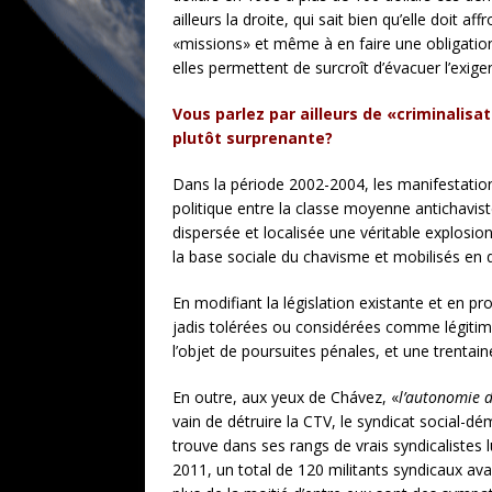
ailleurs la droite, qui sait bien qu’elle doit a
«missions» et même à en faire une obligation l
elles permettent de surcroît d’évacuer l’exige
Vous parlez par ailleurs de «criminalis
plutôt surprenante?
Dans la période 2002-2004, les manifestation
politique entre la classe moyenne antichavis
dispersée et localisée une véritable explosi
la base sociale du chavisme et mobilisés en d
En modifiant la législation existante et en p
jadis tolérées ou considérées comme légitimes
l’objet de poursuites pénales, et une trentain
En outre, aux yeux de Chávez, «
l’autonomie d
vain de détruire la CTV, le syndicat social-dé
trouve dans ses rangs de vrais syndicalistes l
2011, un total de 120 militants syndicaux ava