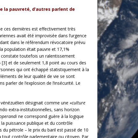
e la pauvreté, d’autres parlent de
e ces dernières est effectivement très
ariennes avait été improvisée dans l’urgence
perdant dans le référendum révocatoire prévu
la population était pauvre et 17,1%
 constate toutefois un ralentissement
 [3] et de seulement 1,8 point au cours des
ersonnes qui ont échappé statistiquement à la
léments de leur qualité de vie se sont
 parler de l’explosion de l’insécurité. Le
ain vénézuélien désignait comme une «
culture
do extra-institutionnelles, sans horizon
operandi
ne correspond guère à la logique
e la puissance publique et du contrôle
du pétrole – le prix du baril est passé de 10
à tout contrôle parlementaire ou citoyen. Par