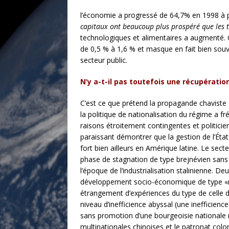
l’économie a progressé de 64,7% en 1998 à plu
capitaux ont beaucoup plus prospéré que les t
technologiques et alimentaires a augmenté. Q
de 0,5 % à 1,6 % et masque en fait bien souven
secteur public.
N’y a-t-il pas toutefois une récupératio
C’est ce que prétend la propagande chaviste 
la politique de nationalisation du régime a f
raisons étroitement contingentes et politicien
paraissant démontrer que la gestion de l’Éta
fort bien ailleurs en Amérique latine. Le sect
phase de stagnation de type brejnévien sans 
l’époque de l’industrialisation stalinienne.
développement socio-économique de type «nati
étrangement d’expériences du type de celle d
niveau d’inefficience abyssal (une inefficience
sans promotion d’une bourgeoisie nationale ni 
multinationales chinoises et le patronat col