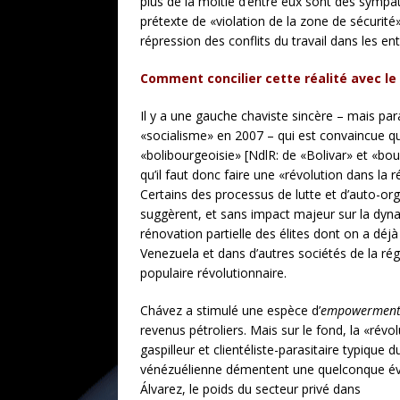
plus de la moitié d’entre eux sont des sympat
prétexte de «violation de la zone de sécurité
répression des conflits du travail dans les e
Comment concilier cette réalité avec le
Il y a une gauche chaviste sincère – mais pa
«socialisme» en 2007 – qui est convaincue qu
«bolibourgeoisie» [NdlR: de «Bolivar» et «bo
qu’il faut donc faire une «révolution dans la 
Certains des processus de lutte et d’auto-organ
suggèrent, et sans impact majeur sur la dyna
rénovation partielle des élites dont on a dé
Venezuela et dans d’autres sociétés de la r
populaire révolutionnaire.
Chávez a stimulé une espèce d’
empowermen
revenus pétroliers. Mais sur le fond, la «révo
gaspilleur et clientéliste-parasitaire typiqu
vénézuélienne démentent une quelconque évol
Álvarez, le poids du secteur privé dans