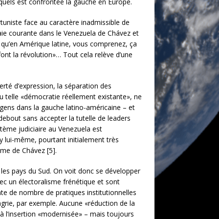
uxquels est confrontée la gauche en Europe.
tuniste face au caractère inadmissible de
naie courante dans le Venezuela de Chávez et
f qu’en Amérique latine, vous comprenez, ça
s font la révolution»… Tout cela relève d’une
iberté d’expression, la séparation des
 ou telle «démocratie réellement existante», ne
 gens dans la gauche latino-américaine – et
ebout sans accepter la tutelle de leaders
stème judiciaire au Venezuela est
y lui-même, pourtant initialement très
ime de Chávez [5].
s les pays du Sud. On voit donc se développer
ec un électoralisme frénétique et sont
nte de nombre de pratiques institutionnelles
ngrie, par exemple. Aucune «réduction de la
 à l’insertion «modernisée» – mais toujours