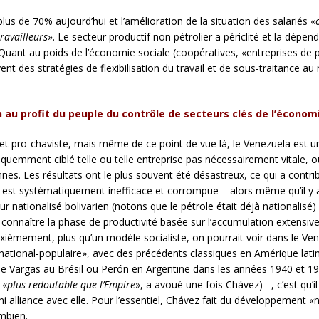
s de 70% aujourd’hui et l’amélioration de la situation des salariés «
ravailleurs
». Le secteur productif non pétrolier a périclité et la dépe
uant au poids de l’économie sociale (coopératives, «entreprises de p
t des stratégies de flexibilisation du travail et de sous-traitance au 
n au profit du peuple du contrôle de secteurs clés de l’économ
et pro-chaviste, mais même de ce point de vue là, le Venezuela est u
réquemment ciblé telle ou telle entreprise pas nécessairement vitale, o
nes. Les résultats ont le plus souvent été désastreux, ce qui a contrib
t est systématiquement inefficace et corrompue – alors même qu’il y 
eur nationalisé bolivarien (notons que le pétrole était déjà nationalisé)
connaître la phase de productivité basée sur l’accumulation extensiv
 Deuxièmement, plus qu’un modèle socialiste, on pourrait voir dans le 
onal-populaire», avec des précédents classiques en Amérique latine.
e Vargas au Brésil ou Perón en Argentine dans les années 1940 et 195
 «
plus redoutable que l’Empire
», a avoué une fois Chávez) –, c’est qu’
alliance avec elle. Pour l’essentiel, Chávez fait du développement «nat
ombien.