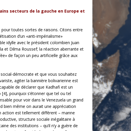
rtains secteurs de la gauche en Europe et
pour toutes sortes de raisons. Citons entre
étisation d’un «anti-impérialisme»
able idylle avec le président colombien Juan
ula et Dilma Roussef; la réaction aberrante et
» de façon un peu artificielle grâce aux
e social-démocrate et que vous souhaitez
riste, agiter la bannière bolivarienne est
capable de déclarer que Kadhafi est un
» [4], pourquoi s’étonner que tel ou tel
onsable pour voir dans le Venezuela un grand
uand bien même on aurait une appréciation
n action est tellement différent – manne
oductive, structure sociale inégalitaire à
aine des institutions – qu’il n’y a guère de