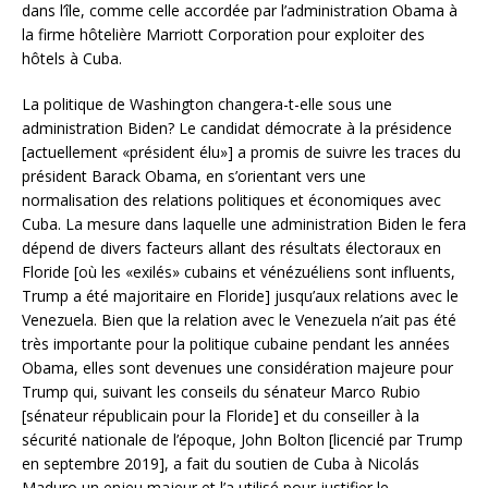
dans l’île, comme celle accordée par l’administration Obama à
la firme hôtelière Marriott Corporation pour exploiter des
hôtels à Cuba.
La politique de Washington changera-t-elle sous une
administration Biden? Le candidat démocrate à la présidence
[actuellement «président élu»] a promis de suivre les traces du
président Barack Obama, en s’orientant vers une
normalisation des relations politiques et économiques avec
Cuba. La mesure dans laquelle une administration Biden le fera
dépend de divers facteurs allant des résultats électoraux en
Floride [où les «exilés» cubains et vénézuéliens sont influents,
Trump a été majoritaire en Floride] jusqu’aux relations avec le
Venezuela. Bien que la relation avec le Venezuela n’ait pas été
très importante pour la politique cubaine pendant les années
Obama, elles sont devenues une considération majeure pour
Trump qui, suivant les conseils du sénateur Marco Rubio
[sénateur républicain pour la Floride] et du conseiller à la
sécurité nationale de l’époque, John Bolton [licencié par Trump
en septembre 2019], a fait du soutien de Cuba à Nicolás
Maduro un enjeu majeur et l’a utilisé pour justifier le