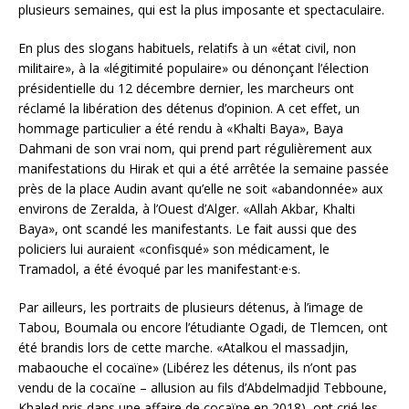
plusieurs semaines, qui est la plus imposante et spectaculaire.
En plus des slogans habituels, relatifs à un «état civil, non
militaire», à la «légitimité populaire» ou dénonçant l’élection
présidentielle du 12 décembre dernier, les marcheurs ont
réclamé la libération des détenus d’opinion. A cet effet, un
hommage particulier a été rendu à «Khalti Baya», Baya
Dahmani de son vrai nom, qui prend part régulièrement aux
manifestations du Hirak et qui a été arrêtée la semaine passée
près de la place Audin avant qu’elle ne soit «abandonnée» aux
environs de Zeralda, à l’Ouest d’Alger. «Allah Akbar, Khalti
Baya», ont scandé les manifestants. Le fait aussi que des
policiers lui auraient «confisqué» son médicament, le
Tramadol, a été évoqué par les manifestant·e·s.
Par ailleurs, les portraits de plusieurs détenus, à l’image de
Tabou, Boumala ou encore l’étudiante Ogadi, de Tlemcen, ont
été brandis lors de cette marche. «Atalkou el massadjin,
mabaouche el cocaïne» (Libérez les détenus, ils n’ont pas
vendu de la cocaïne – allusion au fils d’Abdelmadjid Tebboune,
Khaled pris dans une affaire de cocaïne en 2018), ont crié les