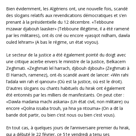
Bien évidemment, les Algériens ont, une nouvelle fois, scandé
des slogans relatifs aux revendications démocratiques et s’en
prenant à la présidentielle du 12 décembre. «Tebboune
mzawar djabouh laasker» (Tebboune illégitime, il a été ramené
par les militaires), ont-ils crié ou encore «yasqot nidham, dawla
ouled lehram» (A bas le régime, un état voyou).
Le secteur de la justice a été également pointé du doigt avec
une critique acerbe envers le ministre de la Justice, Belkacem
Zeghmati. «Zeghmati lel harrach, djibouh djibouh» (Zeghmati à
El Harrach, ramenez), ont-ils scandé avant de lancer: «Win rahi
l’adala win rah el qanoun» (Où est la justice, où est le droit).
D’autres slogans ou chants habituels du hirak ont également
été entonnés par les milliers de manifestants. On peut citer :
«Dawla madania machi askaria» (Un état civil, non militaire) ou
encore «Qolna issaba trouh, ya hna ya ntouma» (On a dit la
bande doit partir, ou bien c’est nous ou bien c’est vous).
En tout cas, à quelques jours de l’anniversaire premier du hirak,
qui a débuté le 22 février, ce 51e vendredi a tenu ses