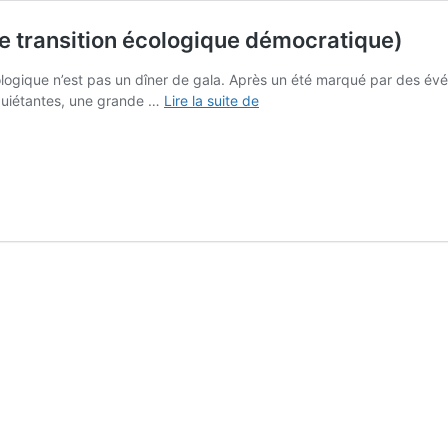
ne transition écologique démocratique)
ologique n’est pas un dîner de gala. Après un été marqué par des é
Le
nquiétantes, une grande …
Lire la suite de
dilemme
énergétique.
(Et
la
voie
d’une
transition
écologique
démocratique)